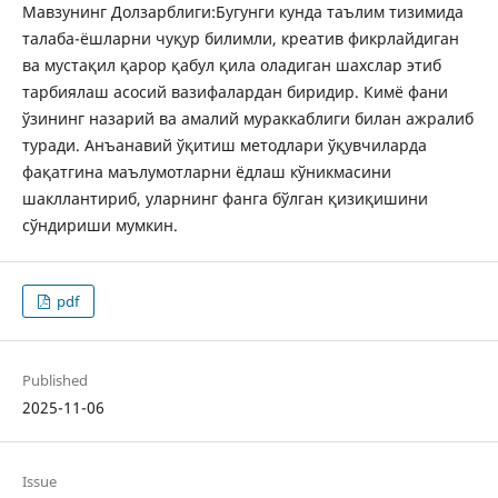
Мавзунинг Долзарблиги:Бугунги кунда таълим тизимида
талаба-ёшларни чуқур билимли, креатив фикрлайдиган
ва мустақил қарор қабул қила оладиган шахслар этиб
тарбиялаш асосий вазифалардан биридир. Кимё фани
ўзининг назарий ва амалий мураккаблиги билан ажралиб
туради. Анъанавий ўқитиш методлари ўқувчиларда
фақатгина маълумотларни ёдлаш кўникмасини
шакллантириб, уларнинг фанга бўлган қизиқишини
сўндириши мумкин.
pdf
Published
2025-11-06
Issue