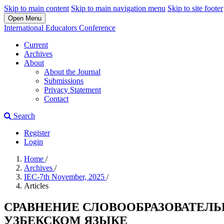
Skip to main content
Skip to main navigation menu
Skip to site footer
Open Menu
International Educators Conference
Current
Archives
About
About the Journal
Submissions
Privacy Statement
Contact
Search
Register
Login
Home
/
Archives
/
IEC-7th November, 2025
/
Articles
СРАВНЕНИЕ СЛОВООБРАЗОВАТЕЛЬ
УЗБЕКСКОМ ЯЗЫКЕ