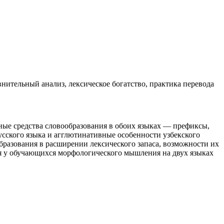
нительный анализ, лексическое богатство, практика перевода
вные средства словообразования в обоих языках — префиксы,
сского языка и агглютинативные особенности узбекского
образования в расширении лексического запаса, возможности их
ия у обучающихся морфологического мышления на двух языках