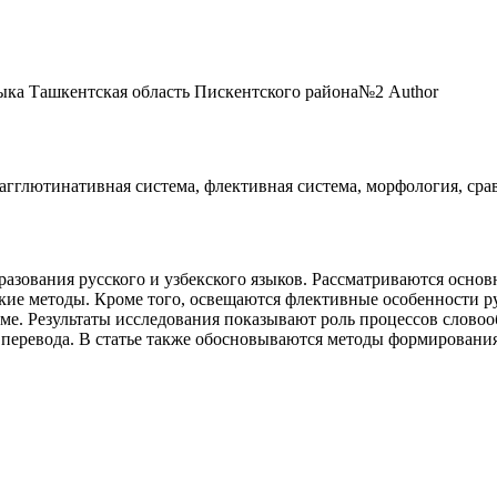
зыка Ташкентская область Пискентского района№2
Author
гглютинативная система, флективная система, морфология, срав
разования русского и узбекского языков. Рассматриваются осно
ие методы. Кроме того, освещаются флективные особенности ру
теме. Результаты исследования показывают роль процессов слово
е перевода. В статье также обосновываются методы формирован