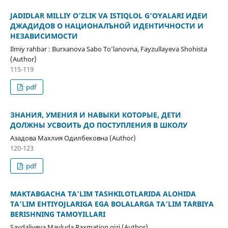
JADIDLAR MILLIY O’ZLIK VA ISTIQLOL G’OYALARI ИДЕИ
ДЖАДИДОВ О НАЦИОНАЛЪНОЙ ИДЕНТИЧНОСТИ И
НЕЗАВИСИМОСТИ
Ilmiy rahbar : Burxanova Sabo To’lanovna, Fayzullayeva Shohista
(Author)
115-119
pdf
ЗНАНИЯ, УМЕНИЯ И НАВЫКИ КОТОРЫЕ, ДЕТИ
ДОЛЖНЫ УСВОИТЬ ДО ПОСТУПЛЕНИЯ В ШКОЛУ
Азадова Махлия Одилбековна (Author)
120-123
pdf
MAKTABGACHA TA’LIM TASHKILOTLARIDA ALOHIDA
TA’LIM EHTIYOJLARIGA EGA BOLALARGA TA’LIM TARBIYA
BERISHNING TAMOYILLARI
Saydaliyeva Mavluda Raxmatjon qizi (Author)