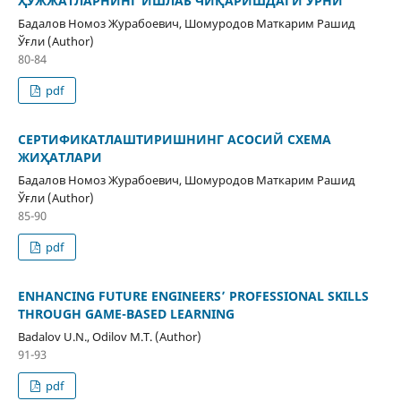
ҲУЖЖАТЛАРНИНГ ИШЛАБ ЧИҚАРИШДАГИ ЎРНИ
Бадалов Номоз Журабоевич, Шомуродов Маткарим Рашид
Ўғли (Author)
80-84
pdf
СЕРТИФИКАТЛАШТИРИШНИНГ АСОСИЙ СХЕМА
ЖИҲАТЛАРИ
Бадалов Номоз Журабоевич, Шомуродов Маткарим Рашид
Ўғли (Author)
85-90
pdf
ENHANCING FUTURE ENGINEERS’ PROFESSIONAL SKILLS
THROUGH GAME-BASED LEARNING
Badalov U.N., Odilov M.T. (Author)
91-93
pdf