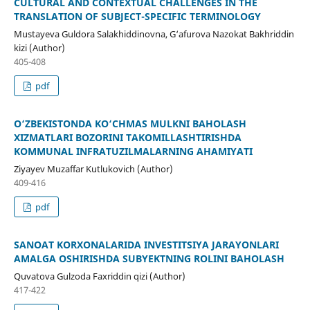
CULTURAL AND CONTEXTUAL CHALLENGES IN THE
TRANSLATION OF SUBJECT-SPECIFIC TERMINOLOGY
Mustayeva Guldora Salakhiddinovna, G‘afurova Nazokat Bakhriddin
kizi (Author)
405-408
pdf
O‘ZBEKISTONDA KO‘CHMAS MULKNI BAHOLASH
XIZMATLARI BOZORINI TAKOMILLASHTIRISHDA
KOMMUNAL INFRATUZILMALARNING AHAMIYATI
Ziyayev Muzaffar Kutlukovich (Author)
409-416
pdf
SANOAT KORXONALARIDA INVESTITSIYA JARAYONLARI
AMALGA OSHIRISHDA SUBYEKTNING ROLINI BAHOLASH
Quvatova Gulzoda Faxriddin qizi (Author)
417-422