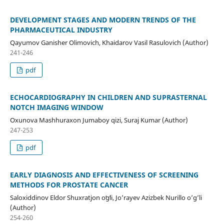
DEVELOPMENT STAGES AND MODERN TRENDS OF THE
PHARMACEUTICAL INDUSTRY
Qayumov Ganisher Olimovich, Khaidarov Vasil Rasulovich (Author)
241-246
pdf
ECHOCARDIOGRAPHY IN CHILDREN AND SUPRASTERNAL
NOTCH IMAGING WINDOW
Oxunova Mashhuraxon Jumaboy qizi, Suraj Kumar (Author)
247-253
pdf
EARLY DIAGNOSIS AND EFFECTIVENESS OF SCREENING
METHODS FOR PROSTATE CANCER
Saloxiddinov Eldor Shuxratjon oʻgʻli, Jo’rayev Azizbek Nurillo o’g’li
(Author)
254-260