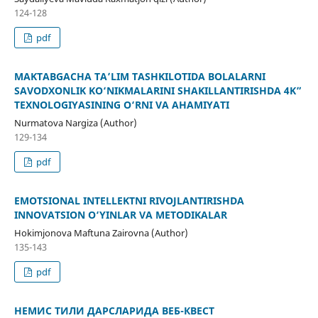
124-128
pdf
MAKTABGACHA TA’LIM TASHKILOTIDA BOLALARNI
SAVODXONLIK KO‘NIKMALARINI SHAKILLANTIRISHDA 4K”
TEXNOLOGIYASINING O‘RNI VA AHAMIYATI
Nurmatova Nargiza (Author)
129-134
pdf
EMOTSIONAL INTELLEKTNI RIVOJLANTIRISHDA
INNOVATSION O‘YINLAR VA METODIKALAR
Hokimjonova Maftuna Zairovna (Author)
135-143
pdf
НEМИС ТИЛИ ДАРСЛАРИДА ВЕБ-КВЕСТ