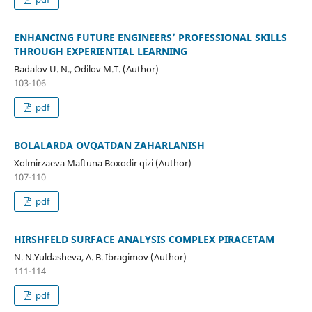
ENHANCING FUTURE ENGINEERS’ PROFESSIONAL SKILLS
THROUGH EXPERIENTIAL LEARNING
Badalov U. N., Odilov M.T. (Author)
103-106
pdf
BOLALARDA OVQATDAN ZAHARLANISH
Xolmirzaeva Maftuna Boxodir qizi (Author)
107-110
pdf
HIRSHFELD SURFACE ANALYSIS COMPLEX PIRACETAM
N. N.Yuldasheva, A. B. Ibragimov (Author)
111-114
pdf