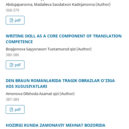
Аbdujaparovna, Madalieva Saodatxon Kadirjanovna (Author)
368-379
pdf
WRITING SKILL AS A CORE COMPONENT OF TRANSLATION
COMPETENCE
Boqijonova Sayyoraxon Tuxtamurod qizi (Author)
380-386
pdf
DEN BRAUN ROMANLARIDA TRAGIK OBRAZLAR O‘ZIGA
XOS XUSUSIYATLARI
Amonova Dilshoda Azamat qizi (Author)
387-389
pdf
HOZIRGI KUNDA ZAMONAVIY MEHNAT BOZORIDA