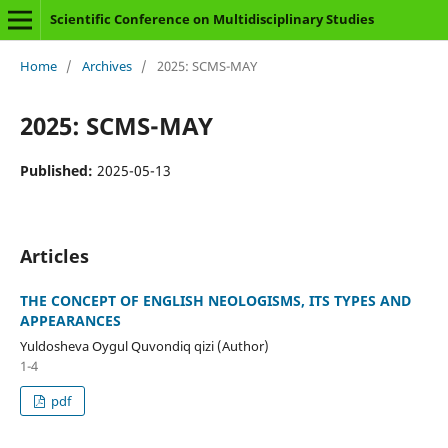
Scientific Conference on Multidisciplinary Studies
Home
/
Archives
/
2025: SCMS-MAY
2025: SCMS-MAY
Published:
2025-05-13
Articles
THE CONCEPT OF ENGLISH NEOLOGISMS, ITS TYPES AND
APPEARANCES
Yuldosheva Oygul Quvondiq qizi (Author)
1-4
pdf