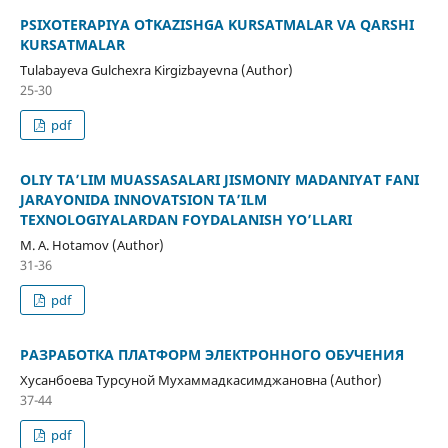
PSIXOTERAPIYA O`TKAZISHGA KURSATMALAR VA QARSHI
KURSATMALAR
Tulabayeva Gulchexra Kirgizbayevna (Author)
25-30
pdf
OLIY TA’LIM MUASSASALARI JISMONIY MADANIYAT FANI
JARAYONIDA INNOVATSION TA’ILM
TEXNOLOGIYALARDAN FOYDALANISH YO’LLARI
M. A. Hotamov (Author)
31-36
pdf
РАЗРАБОТКА ПЛАТФОРМ ЭЛЕКТРОННОГО ОБУЧЕНИЯ
Хусанбоева Турсуной Мухаммадкасимджановна (Author)
37-44
pdf