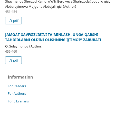
Shaymanov Sherzod Kamol o‘g‘li, Berdiyeva Shahrzoda Ibodullo qizi,
Abdurayimova Mujgona Abdujalil qizi (Author)
451-454
pdf
JAMOAT XAVFSIZLIGINI TA’MINLASH, UNGA QARSHI
TAHDIDLARNI OLDINI OLISHNING IJTIMOIY ZARURATI
Q. Sulaymonov (Author)
455-460
pdf
Information
For Readers
For Authors
For Librarians