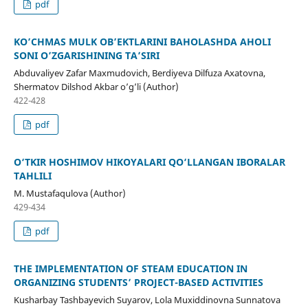
pdf
KO’CHMAS MULK OB’EKTLARINI BAHOLASHDA AHOLI
SONI O’ZGARISHINING TA’SIRI
Abduvaliyev Zafar Maxmudovich, Berdiyeva Dilfuza Axatovna,
Shermatov Dilshod Akbar o’g’li (Author)
422-428
pdf
O‘TKIR HOSHIMOV HIKOYALARI QO‘LLANGAN IBORALAR
TAHLILI
M. Mustafaqulova (Author)
429-434
pdf
THE IMPLEMENTATION OF STEAM EDUCATION IN
ORGANIZING STUDENTS’ PROJECT-BASED ACTIVITIES
Kusharbay Tashbayevich Suyarov, Lola Muxiddinovna Sunnatova