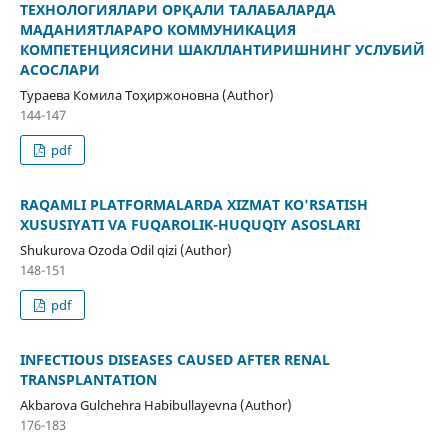
ТЕХНОЛОГИЯЛАРИ ОРҚАЛИ ТАЛАБАЛАРДА
МАДАНИЯТЛАРАРО КОММУНИКАЦИЯ
КОМПЕТЕНЦИЯСИНИ ШАКЛЛАНТИРИШНИНГ УСЛУБИЙ
АСОСЛАРИ
Тураева Комила Тоҳиржоновна (Author)
144-147
pdf
RАQАMLI РLАTFОRMАLАRDА XIZMАT KО'RSАTISH
XUSUSIYАTI VА FUQАRОLIK-HUQUQIY АSОSLАRI
Shukurоvа Оzоdа Оdil qizi (Author)
148-151
pdf
INFECTIOUS DISEASES CAUSED AFTER RENAL
TRANSPLANTATION
Akbarova Gulchehra Habibullayevna (Author)
176-183