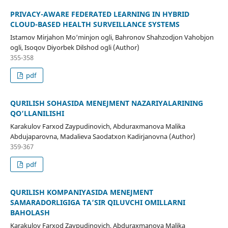
PRIVACY-AWARE FEDERATED LEARNING IN HYBRID
CLOUD-BASED HEALTH SURVEILLANCE SYSTEMS
Istamov Mirjahon Mo‘minjon ogli, Bahronov Shahzodjon Vahobjon
ogli, Isoqov Diyorbek Dilshod ogli (Author)
355-358
pdf
QURILISH SOHASIDA MENEJMENT NAZARIYALARINING
QO‘LLANILISHI
Karakulov Farxod Zaypudinovich, Аbduraxmanova Malika
Аbdujaparovna, Madalieva Saodatxon Kadirjanovna (Author)
359-367
pdf
QURILISH KOMPANIYASIDA MENEJMENT
SAMARADORLIGIGA TA’SIR QILUVCHI OMILLARNI
BAHOLASH
Karakulov Farxod Zaypudinovich, Аbduraxmanova Malika