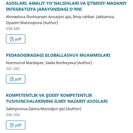
ASOSLARI, AMALIY YO‘NALISHLARI VA IJTIMOIY-MADANIY
INTEGRATSIYA JARAYONIDAGI O‘RNI
Ahmedova Shohsanam Anvarjon qizi, Ilmiy rahbar: Jakbarova
Oyazim Mannopova (Author)
338-340
pdf
PEDAGOGIKADAGI GLOBALLASHUV MUAMMOLARI
Nurmurod Mardayev, Saida Norboyeva (Author)
341-345
pdf
KOMPETENTLIK VA IJODIY KOMPETENTLIK
TUSHUNCHALARINING ILMIY NAZARIY ASOSLARI
Salimjonova Zarina Murodjon qizi (Author)
346-354
pdf