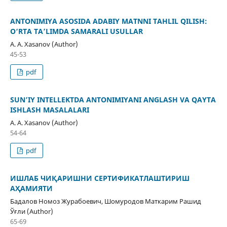
ANTONIMIYA ASOSIDA ADABIY MATNNI TAHLIL QILISH:
O‘RTA TA’LIMDA SAMARALI USULLAR
A. A. Xasanov (Author)
45-53
pdf
SUN’IY INTELLEKTDA ANTONIMIYANI ANGLASH VA QAYTA
ISHLASH MASALALARI
A. A. Xasanov (Author)
54-64
pdf
ИШЛАБ ЧИҚАРИШНИ СЕРТИФИКАТЛАШТИРИШ
АҲАМИЯТИ
Бадалов Номоз Журабоевич, Шомуродов Маткарим Рашид
Ўғли (Author)
65-69