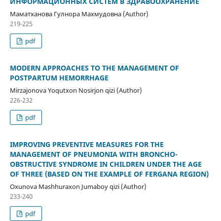
ИНФОРМАЦИОННЫХ СИСТЕМ В ЗДРАВООХРАНЕНИЕ
Маматханова Гулнора Махмудовна (Author)
219-225
pdf
MODERN APPROACHES TO THE MANAGEMENT OF
POSTPARTUM HEMORRHAGE
Mirzajonova Yoqutxon Nosirjon qizi (Author)
226-232
pdf
IMPROVING PREVENTIVE MEASURES FOR THE
MANAGEMENT OF PNEUMONIA WITH BRONCHO-
OBSTRUCTIVE SYNDROME IN CHILDREN UNDER THE AGE
OF THREE (BASED ON THE EXAMPLE OF FERGANA REGION)
Oxunova Mashhuraxon Jumaboy qizi (Author)
233-240
pdf